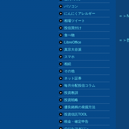
パソコン
にんにくアレルギー
＝＞N
相場ツイート
投信買付け
食べ物
＝＞
LibreOffice
真宗大谷派
スマホ
相続
その他
ネット証券
毎月分配投信コラム
投資教訓
投資戦略
優良銘柄の発掘方法
投資信託TOOL
税金・確定申告
のりたマガジン