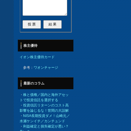
株主優待
イオン株主優待カード
参考：
ワオンチャージ
最新のコラム
・
株と債権／国内と海外アセッ
トで投資信託を選択する
・
投資信託リターンのコスト高
影響を論じるな！世間の大誤解
・
NISA長期投資ダメ！山崎元／
水瀬ケンイチ／カンチュンド
・
利益確定と損失確定が悪い？