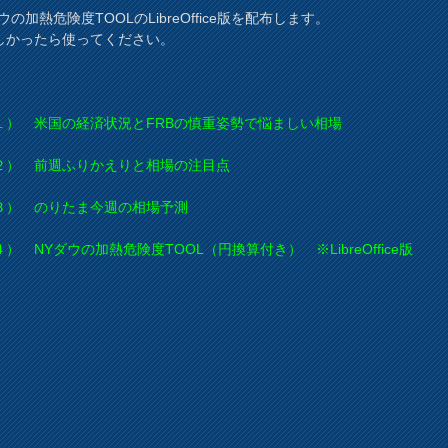
ウの加熱危険度TOOLのLibreOffice版を配布します。
しかったら使ってください。
） 米国の経済状況とFRBの慎重姿勢で悩ましい相場
） 前週ふりかえりと相場の注目点
） のりたま今週の相場予測
 NYダウの加熱危険度TOOL（円換算付き） ※LibreOffice版