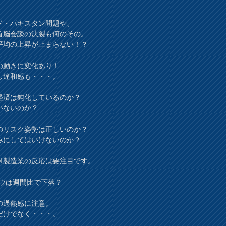
ド・パキスタン問題や、
首脳会談の決裂も何のその。
平均の上昇が止まらない！？
の動きに変化あり！
し違和感も・・・。
経済は鈍化しているのか？
いないのか？
Bのリスク姿勢は正しいのか？
みにしてはいけないのか？
Ｍ製造業の反応は要注目です。
ダウは週間比で下落？
の過熱感に注意。
だけでなく・・・。