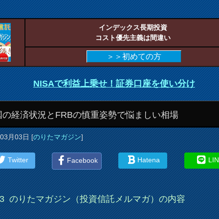
インデックス長期投資
コスト優先主義は間違い
＞＞初めての方
NISAで利益上乗せ！証券口座を使い分け
国の経済状況とFRBの慎重姿勢で悩ましい相場
年03月03日
[
のりたマガジン
]
Twitter
Hatena
LI
Facebook
03
のりたマガジン（投資信託メルマガ）の内容