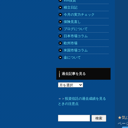
VIX投資
積立日記
今月の実力チェック
保険見直し
ブログについて
日本市場コラム
欧州市場
米国市場コラム
金について
過去記事を見る
＝＞
投資信託の過去成績を見る
ときの注意点
★気
ペー