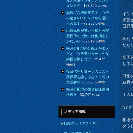
元／水瀬ケンイチ／カンチ
ュンド＠
- 127,855 views
無線LAN機器変更で１０倍
イン
の速さNTTレンタルで遅い
米朝
人必見！
- 72,283 views
日経
山崎元氏が書いた毎月分配
型投信の批判には稚拙さし
金利
かない＠
- 62,012 views
ただ
毎月分配型の分配金がダメ
だという王道パターンの長
米国
期投資押し付け
- 35,476
して
views
投資信託リターンのコスト
FR
高影響を論じるな！世間の
鵜呑
大誤解＠
- 35,096 views
毎月分配型の投資信託運用
ＩＳ
格言＠
- 33,747 views
NY
メディア掲載
相場
★
日経ヴェリタス 10/11
ダウ