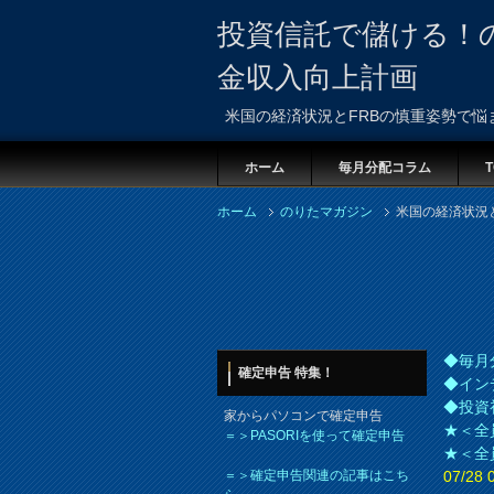
投資信託で儲ける！
金収入向上計画
米国の経済状況とFRBの慎重姿勢で悩
ホーム
毎月分配コラム
T
ホーム
のりたマガジン
米国の経済状況
◆毎月
確定申告 特集！
◆イン
◆投資
家からパソコンで確定申告
★＜全
＝＞PASORIを使って確定申告
★＜全
＝＞確定申告関連の記事はこち
07/2