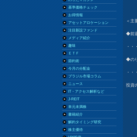
基準価格チェック
お得情報
＜主
アセットアロケーション
注目新設ファンド
◆前
メディア紹介
趣味
・・
ＥＴＦ
◆の
節約術
今月の分配金
・・
ブラジル市場コラム
ニュース
投資
IT・アクセス解析など
J-REIT
単元未満株
書籍紹介
解約タイミング研究
株主優待