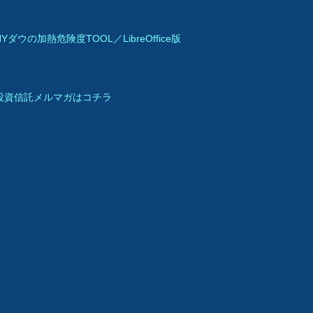
Yダウの加熱危険度TOOL／LibreOffice版
投資信託メルマガはコチラ