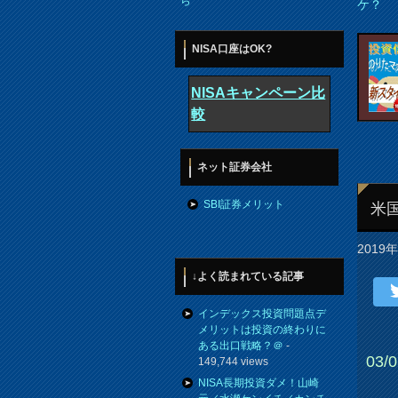
ら
ケ？
NISA口座はOK?
NISAキャンペーン比
較
ネット証券会社
SBI証券メリット
米
2019
↓よく読まれている記事
インデックス投資問題点デ
メリットは投資の終わりに
ある出口戦略？＠
-
03/
149,744 views
NISA長期投資ダメ！山崎