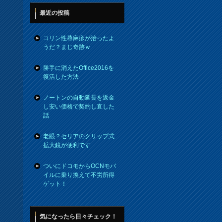
最近の投稿
コリン性蕁麻疹が治ったよ
うだ？まじ奇跡ｗ
勝手に消えたOffice2016を
復活した方法
ノートンの自動延長を返金
し安い価格で契約し直した
話
老眼？セリアのクリップ式
拡大鏡が便利です
ついにドコモからOCNモバ
イルに乗り換えて不労所得
ゲット！
気になったら日々チェック！