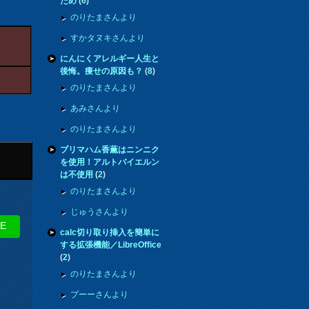
ため
(
6
)
のりたまさんより
すかタヌキさんより
にんにくアレルギー人生と
後悔。痩せの原因も？
(
8
)
のりたまさんより
あみさんより
のりたまさんより
プリマハム香薫はニンニク
を使用！アルトバイエルン
は不使用
(
2
)
のりたまさんより
じゅうさんより
NE
calc切り取り挿入を簡単に
する拡張機能／LibreOffice
(
2
)
のりたまさんより
プーーさんより