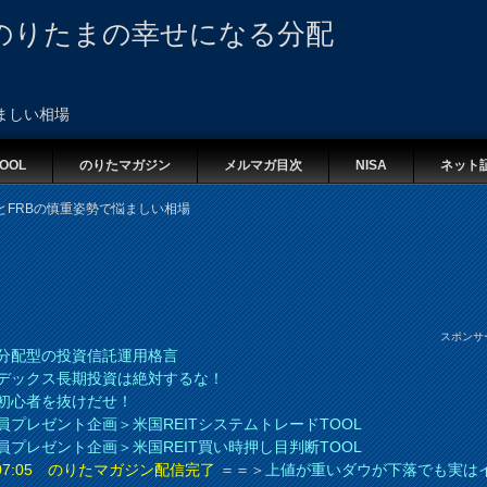
のりたまの幸せになる分配
ましい相場
OOL
のりたマガジン
メルマガ目次
NISA
ネット
とFRBの慎重姿勢で悩ましい相場
スポンサ
分配型の投資信託運用格言
デックス長期投資は絶対するな！
初心者を抜けだせ！
員プレゼント企画＞米国REITシステムトレードTOOL
員プレゼント企画＞米国REIT買い時押し目判断TOOL
8 07:05 のりたマガジン配信完了
＝＝＞
上値が重いダウが下落でも実は