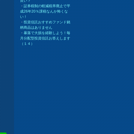
良い？
・
証券税制の軽減税率廃止で平
成26年20％課税なんか怖くな
い！
・
投資信託おすすめファンド銘
柄商品はありません
・
暴落で大損を経験しよう！毎
月分配型投資信託お答えします
（１４）