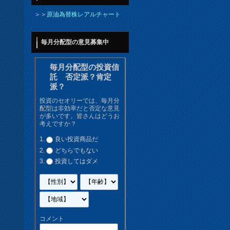
＞＞
原油為替株レアルチャート
毎月分配型の意見募集中
毎月分配型の投資信
託 否定派？肯定
派？
投資のセオリーでは、毎月分
配型は非効率だと否定な意見
が多いです。皆さんはどうお
考えですか？
良い投資商品だ
どちらでもない
投資してはダメ
コメント