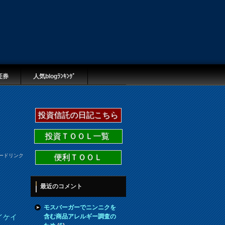
証券
人気blogﾗﾝｷﾝｸﾞ
投資信託の日記こちら
投資ＴＯＯＬ一覧
ードリンク
便利ＴＯＯＬ
最近のコメント
モスバーガーでニンニクを
含む商品アレルギー調査の
イケイ