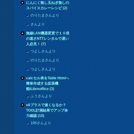
にんにく無し玉ねぎ無しの
スパイスカレーレシピ
(
2
)
のりたまさんより
さんより
無線LAN機器変更で１０倍
の速さNTTレンタルで遅い
人必見！
(
7
)
つよしさんより
のりたまさんより
つよしさんより
calcセル表をTable Htmlへ
簡単作成する拡張機
能/Libreoffice
(
3
)
ふうさんより
v6プラスで速くなるか？
TOOL計測結果でアップ余
力確認
(
10
)
106さんより