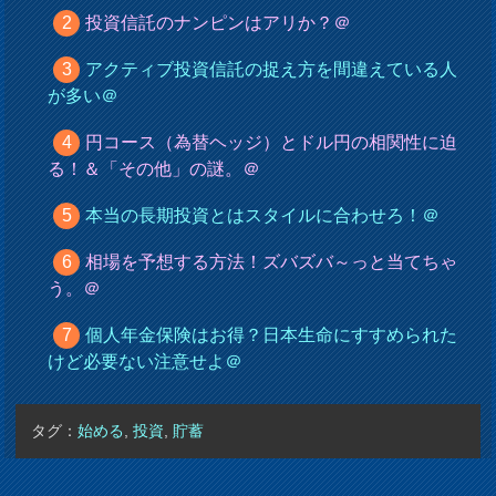
投資信託のナンピンはアリか？＠
アクティブ投資信託の捉え方を間違えている人
が多い＠
円コース（為替ヘッジ）とドル円の相関性に迫
る！＆「その他」の謎。＠
本当の長期投資とはスタイルに合わせろ！＠
相場を予想する方法！ズバズバ～っと当てちゃ
う。＠
個人年金保険はお得？日本生命にすすめられた
けど必要ない注意せよ＠
タグ：
始める
,
投資
,
貯蓄