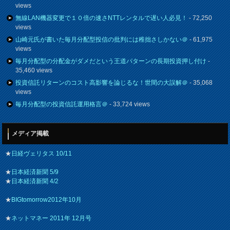
views
無線LAN機器変更で１０倍の速さNTTレンタルで遅い人必見！
- 72,250
views
山崎元氏が書いた毎月分配型投信の批判には稚拙さしかない＠
- 61,975
views
毎月分配型の分配金がダメだという王道パターンの長期投資押し付け
-
35,460 views
投資信託リターンのコスト高影響を論じるな！世間の大誤解＠
- 35,068
views
毎月分配型の投資信託運用格言＠
- 33,724 views
メディア掲載
★
日経ヴェリタス 10/11
★
日本経済新聞 5/9
★
日本経済新聞 4/2
★
BIGtomorrow2012年10月
★
ネットマネー 2011年 12月号