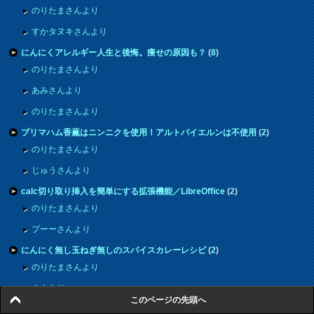
のりたまさんより
すかタヌキさんより
にんにくアレルギー人生と後悔。痩せの原因も？
(
8
)
のりたまさんより
あみさんより
のりたまさんより
プリマハム香薫はニンニクを使用！アルトバイエルンは不使用
(
2
)
のりたまさんより
じゅうさんより
calc切り取り挿入を簡単にする拡張機能／LibreOffice
(
2
)
のりたまさんより
プーーさんより
にんにく無し玉ねぎ無しのスパイスカレーレシピ
(
2
)
のりたまさんより
さんより
このページの先頭へ
無線LAN機器変更で１０倍の速さNTTレンタルで遅い人必見！
(
7
)