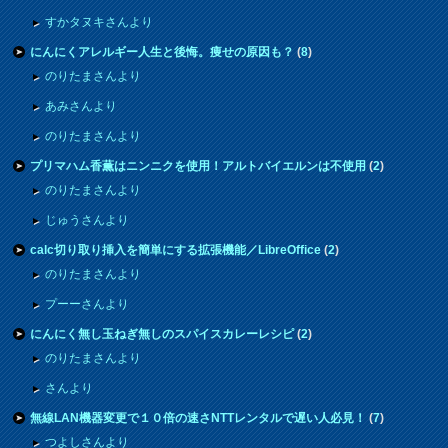
すかタヌキさんより
にんにくアレルギー人生と後悔。痩せの原因も？
(
8
)
のりたまさんより
あみさんより
のりたまさんより
プリマハム香薫はニンニクを使用！アルトバイエルンは不使用
(
2
)
のりたまさんより
じゅうさんより
calc切り取り挿入を簡単にする拡張機能／LibreOffice
(
2
)
のりたまさんより
プーーさんより
にんにく無し玉ねぎ無しのスパイスカレーレシピ
(
2
)
のりたまさんより
さんより
無線LAN機器変更で１０倍の速さNTTレンタルで遅い人必見！
(
7
)
つよしさんより