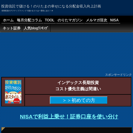
投資信託で儲ける！のりたまの幸せになる分配金収入向上計画
長期投資のアクティブファンドで儲かるコツは一貫性にあり！＠
ホーム
毎月分配コラム
TOOL
のりたマガジン
メルマガ目次
NISA
ネット証券
人気blogﾗﾝｷﾝｸﾞ
スポンサードリンク
インデックス長期投資
コスト優先主義は間違い
＞＞初めての方
NISAで利益上乗せ！証券口座を使い分け