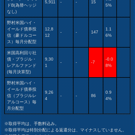
5,911
-
-
15
ドB(為替ヘッジ
5%
なし)
野村米国ハイ・
イールド債券投
12,8
1.1
-
-
147
信（豪ドルコー
12
6%
ス）毎月分配型
米国高利回り社
債・ブラジル・
9,30
-0.0
-
-
-7
レアルファンド
1
8%
(毎月決算型)
野村米国ハイ・
イールド債券投
9,26
0.9
信（ブラジルレ
-
-
86
4
4%
アルコース）毎
月分配型
※取得平均は、手数料込み。
※取得平均は特別分配による返還分は、マイナスしていません。