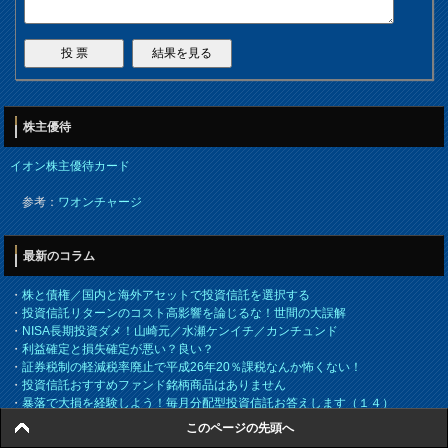
株主優待
イオン株主優待カード
参考：
ワオンチャージ
最新のコラム
・
株と債権／国内と海外アセットで投資信託を選択する
・
投資信託リターンのコスト高影響を論じるな！世間の大誤解
・
NISA長期投資ダメ！山崎元／水瀬ケンイチ／カンチュンド
・
利益確定と損失確定が悪い？良い？
・
証券税制の軽減税率廃止で平成26年20％課税なんか怖くない！
・
投資信託おすすめファンド銘柄商品はありません
・
暴落で大損を経験しよう！毎月分配型投資信託お答えします（１４）
このページの先頭へ