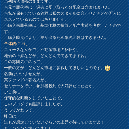
当初購入価格のままです。
※元本騰落率は、過去に受け取った分配金は含まれません。
※私が保有している銘柄は私のスタイルに合わせたもので万人に
ススメているものではありません。
※購入来騰落率は、基準価格の損益と配当実績を考慮したもので
す。
購入時期により、差が出るため単純比較はできません。
全体的に上げ。
ニュースなんかで、不動産市場の反転や、
地価の上昇などが、どんどんでてきてますね。
この雰囲気にのって、
一般の方が、どんどん市場に参戦してほしいものです。
名前はいいませんが、
某ファンドの著名人が、
セミナーを行い、参加者殺到で大好評だったとか。
少し前に、
保守的な判断をしていたことで、
このブログでも酷評しましたが、
うってかわって、
昨日は、
誰もが想定していないぐらいの上昇が待っていますよ！
と、バンバン煽ってました。