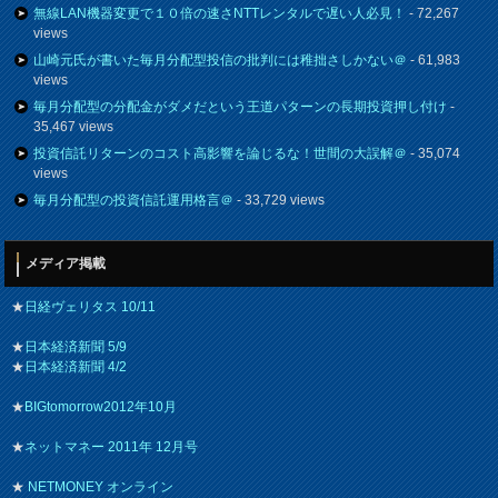
無線LAN機器変更で１０倍の速さNTTレンタルで遅い人必見！
- 72,267
views
山崎元氏が書いた毎月分配型投信の批判には稚拙さしかない＠
- 61,983
views
毎月分配型の分配金がダメだという王道パターンの長期投資押し付け
-
35,467 views
投資信託リターンのコスト高影響を論じるな！世間の大誤解＠
- 35,074
views
毎月分配型の投資信託運用格言＠
- 33,729 views
メディア掲載
★
日経ヴェリタス 10/11
★
日本経済新聞 5/9
★
日本経済新聞 4/2
★
BIGtomorrow2012年10月
★
ネットマネー 2011年 12月号
★
NETMONEY オンライン