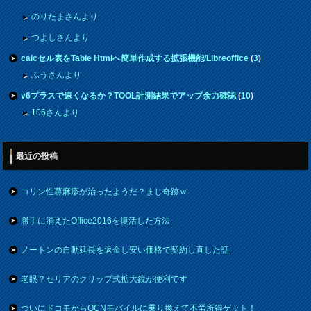
のりたまさんより
つよしさんより
calcセル表をTable Htmlへ簡単作成する拡張機能/Libreoffice
(
3
)
ふうさんより
v6プラスで速くなるか？TOOL計測結果でアップ余力確認
(
10
)
106さんより
最近の投稿
コリン性蕁麻疹が治ったようだ？まじ奇跡ｗ
勝手に消えたOffice2016を復活した方法
ノートンの自動延長を返金し安い価格で契約し直した話
老眼？セリアのクリップ式拡大鏡が便利です
ついにドコモからOCNモバイルに乗り換えて不労所得ゲット！