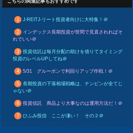
こちらの関連記事もおすすめです
J-REITJ-リート投資者向けに大特集！＠
インデックス長期投資が世間で見直されればそ
れでいい＠
投資信託は毎月分配の助けを借りてタイミング
投資のレベルUPしてね＠
5/31 グルーポンで利回りアップ作戦！＠
長期投資の下落相場戦略は、ナンピンが全てじ
ゃない＠
投資信託 商品より大事なのは運用方法だ！＠
ひふみ投信 ここが凄い！ その２＠