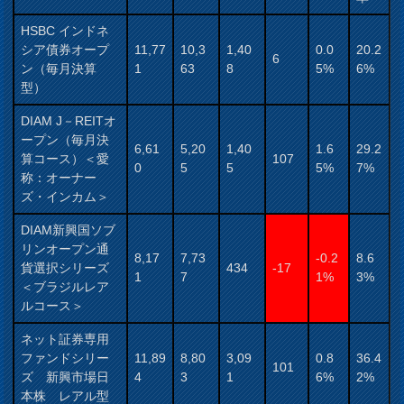
HSBC インドネ
シア債券オープ
11,77
10,3
1,40
0.0
20.2
6
ン（毎月決算
1
63
8
5%
6%
型）
DIAM J－REITオ
ープン（毎月決
6,61
5,20
1,40
1.6
29.2
算コース）＜愛
107
0
5
5
5%
7%
称：オーナー
ズ・インカム＞
DIAM新興国ソブ
リンオープン通
8,17
7,73
-0.2
8.6
貨選択シリーズ
434
-17
1
7
1%
3%
＜ブラジルレア
ルコース＞
ネット証券専用
ファンドシリー
11,89
8,80
3,09
0.8
36.4
101
ズ 新興市場日
4
3
1
6%
2%
本株 レアル型