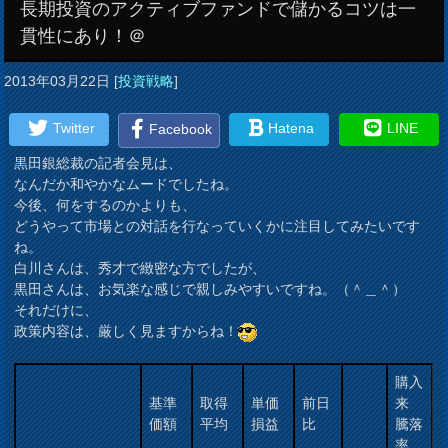
長期投資のアクティブファンドで儲かるコツは一
貫性にあり！＠
2013年03月22日
[
投資戦略
]
Twitter
Hatena
LINE
Facebook
黒田銀総裁の記者会見は、
なんだか和やかなムードでしたね。
今後、何をするのかよりも、
どうやって市場との対話を行なっていくかに注目してみたいです
ね。
白川さんは、秀才で緻密な方でしたが、
黒田さんは、お気楽な感じで親しみやすいですね。（＾＿＾）
それだけに、
政策内容は、厳しく見ますからね！
購入
基準
取得
単価
前日
来
価額
平均
損益
比
騰落
率