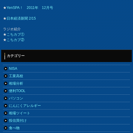
★
YenSPA！ 2011年 12月号
★
日本経済新聞 2/15
ラジオ紹介
★
こちカブ①
★
こちカブ②
カテゴリー
NISA
工業高校
相場分析
便利TOOL
パソコン
にんにくアレルギー
相場ツイート
投信買付け
食べ物