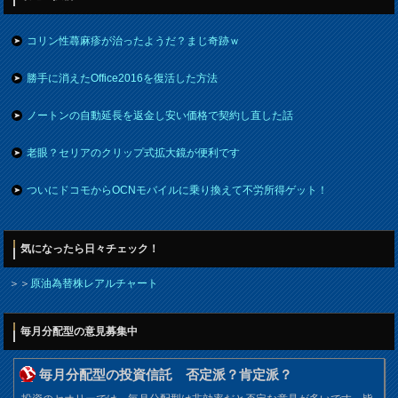
コリン性蕁麻疹が治ったようだ？まじ奇跡ｗ
勝手に消えたOffice2016を復活した方法
ノートンの自動延長を返金し安い価格で契約し直した話
老眼？セリアのクリップ式拡大鏡が便利です
ついにドコモからOCNモバイルに乗り換えて不労所得ゲット！
気になったら日々チェック！
＞＞
原油為替株レアルチャート
毎月分配型の意見募集中
毎月分配型の投資信託 否定派？肯定派？