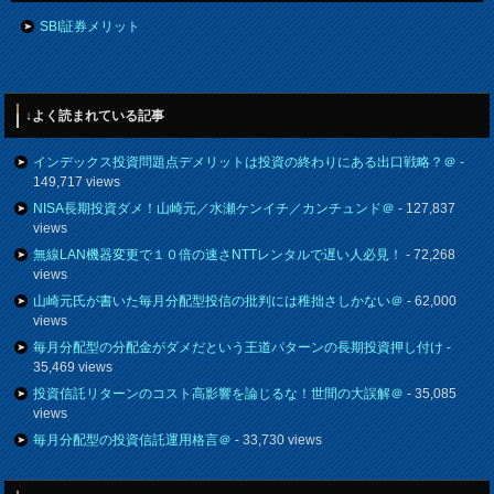
SBI証券メリット
↓よく読まれている記事
インデックス投資問題点デメリットは投資の終わりにある出口戦略？＠
-
149,717 views
NISA長期投資ダメ！山崎元／水瀬ケンイチ／カンチュンド＠
- 127,837
views
無線LAN機器変更で１０倍の速さNTTレンタルで遅い人必見！
- 72,268
views
山崎元氏が書いた毎月分配型投信の批判には稚拙さしかない＠
- 62,000
views
毎月分配型の分配金がダメだという王道パターンの長期投資押し付け
-
35,469 views
投資信託リターンのコスト高影響を論じるな！世間の大誤解＠
- 35,085
views
毎月分配型の投資信託運用格言＠
- 33,730 views