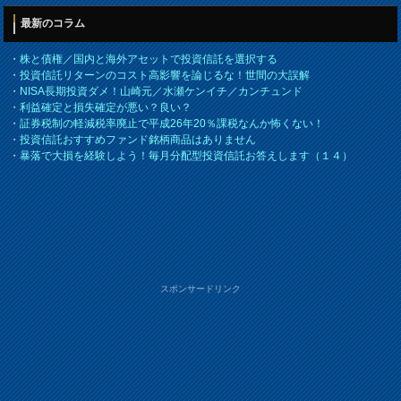
最新のコラム
・
株と債権／国内と海外アセットで投資信託を選択する
・
投資信託リターンのコスト高影響を論じるな！世間の大誤解
・
NISA長期投資ダメ！山崎元／水瀬ケンイチ／カンチュンド
・
利益確定と損失確定が悪い？良い？
・
証券税制の軽減税率廃止で平成26年20％課税なんか怖くない！
・
投資信託おすすめファンド銘柄商品はありません
・
暴落で大損を経験しよう！毎月分配型投資信託お答えします（１４）
スポンサードリンク