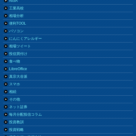
NISA
工業高校
相場分析
便利TOOL
パソコン
にんにくアレルギー
相場ツイート
投信買付け
食べ物
LibreOffice
真宗大谷派
スマホ
相続
その他
ネット証券
毎月分配投信コラム
投資教訓
投資戦略