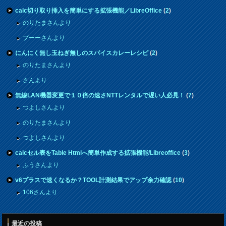
calc切り取り挿入を簡単にする拡張機能／LibreOffice
(
2
)
のりたまさんより
プーーさんより
にんにく無し玉ねぎ無しのスパイスカレーレシピ
(
2
)
のりたまさんより
さんより
無線LAN機器変更で１０倍の速さNTTレンタルで遅い人必見！
(
7
)
つよしさんより
のりたまさんより
つよしさんより
calcセル表をTable Htmlへ簡単作成する拡張機能/Libreoffice
(
3
)
ふうさんより
v6プラスで速くなるか？TOOL計測結果でアップ余力確認
(
10
)
106さんより
最近の投稿