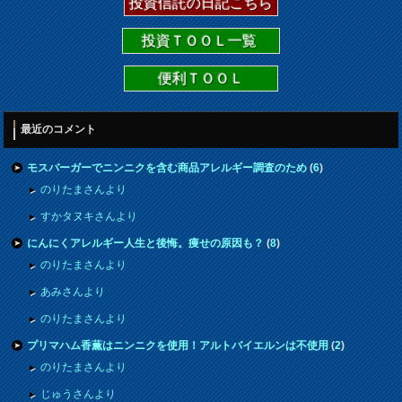
投資信託の日記こちら
投資ＴＯＯＬ一覧
便利ＴＯＯＬ
最近のコメント
モスバーガーでニンニクを含む商品アレルギー調査のため
(
6
)
のりたまさんより
すかタヌキさんより
にんにくアレルギー人生と後悔。痩せの原因も？
(
8
)
のりたまさんより
あみさんより
のりたまさんより
プリマハム香薫はニンニクを使用！アルトバイエルンは不使用
(
2
)
のりたまさんより
じゅうさんより