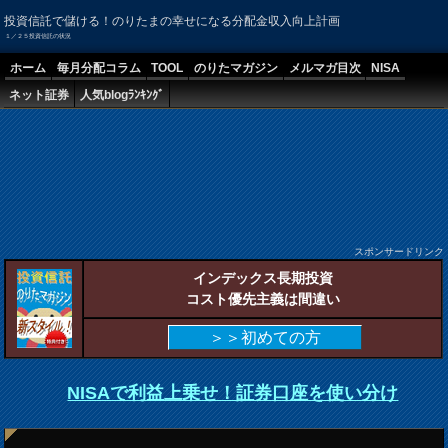
投資信託で儲ける！のりたまの幸せになる分配金収入向上計画
１／２５投資信託の状況
ホーム
毎月分配コラム
TOOL
のりたマガジン
メルマガ目次
NISA
ネット証券
人気blogﾗﾝｷﾝｸﾞ
スポンサードリンク
インデックス長期投資
コスト優先主義は間違い
＞＞初めての方
NISAで利益上乗せ！証券口座を使い分け