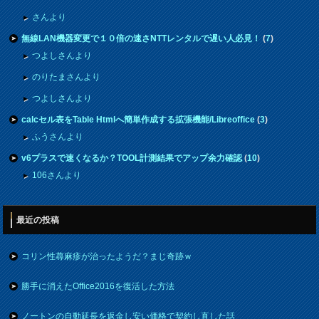
さんより
無線LAN機器変更で１０倍の速さNTTレンタルで遅い人必見！
(
7
)
つよしさんより
のりたまさんより
つよしさんより
calcセル表をTable Htmlへ簡単作成する拡張機能/Libreoffice
(
3
)
ふうさんより
v6プラスで速くなるか？TOOL計測結果でアップ余力確認
(
10
)
106さんより
最近の投稿
コリン性蕁麻疹が治ったようだ？まじ奇跡ｗ
勝手に消えたOffice2016を復活した方法
ノートンの自動延長を返金し安い価格で契約し直した話