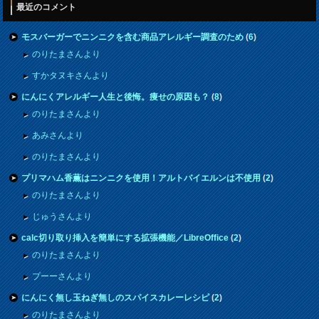
最近のコメント
モスバーガーでニンニクを含む商品アレルギー調査のため
(
6
)
のりたまさんより
すかタヌキさんより
にんにくアレルギー人生と後悔。痩せの原因も？
(
8
)
のりたまさんより
あみさんより
のりたまさんより
プリマハム香薫はニンニクを使用！アルトバイエルンは不使用
(
2
)
のりたまさんより
じゅうさんより
calc切り取り挿入を簡単にする拡張機能／LibreOffice
(
2
)
のりたまさんより
プーーさんより
にんにく無し玉ねぎ無しのスパイスカレーレシピ
(
2
)
のりたまさんより