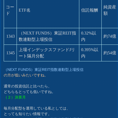
コー
純資産
ETF名
信託報酬
ド
額
（NEXT FUNDS）東証REIT指
0.32%以
1343
約74億
数連動型上場投信
内
上場インデックスファンドJリ
0.395%以
1345
約54億
ート隔月分配
内
（NEXT FUNDS）東証REIT指数連動型上場投信
の方が低いみたいですね。
通常の投資信託と比べたら、
どちらもとっても低いですね。
（２）決算月
毎月分配型を運用している私としては、
とっても知りたい情報です。