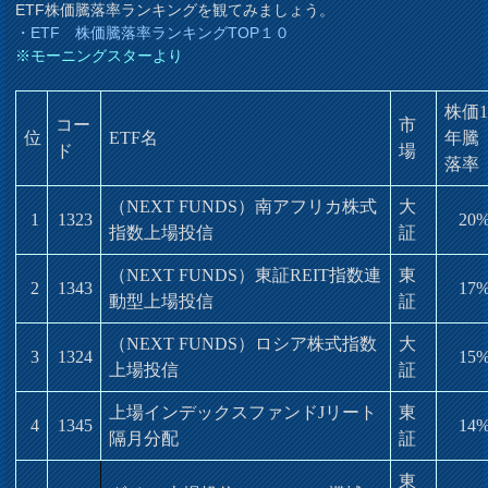
ETF株価騰落率ランキングを観てみましょう。
・ET
F 株価騰落率
ランキングTOP１０
※モーニングスターより
株価
コー
市
位
ETF名
年騰
ド
場
落率
（NEXT FUNDS）南アフリカ株式
大
1
1323
20
指数上場投信
証
（NEXT FUNDS）東証REIT指数連
東
2
1343
17
動型上場投信
証
（NEXT FUNDS）ロシア株式指数
大
3
1324
15
上場投信
証
上場インデックスファンドJリート
東
4
1345
14
隔月分配
証
東