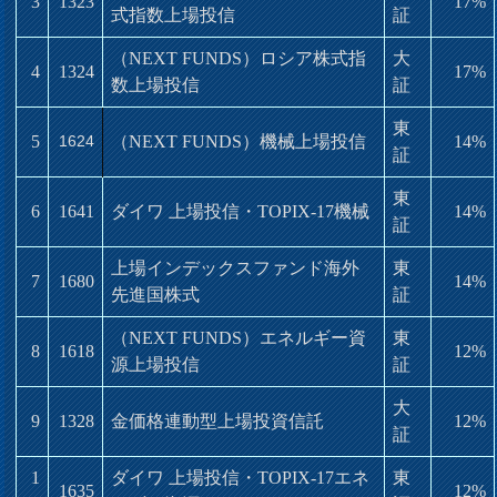
3
1323
17%
式指数上場投信
証
（NEXT FUNDS）ロシア株式指
大
4
1324
17%
数上場投信
証
東
5
1624
（NEXT FUNDS）機械上場投信
14%
証
東
6
1641
ダイワ 上場投信・TOPIX-17機械
14%
証
上場インデックスファンド海外
東
7
1680
14%
先進国株式
証
（NEXT FUNDS）エネルギー資
東
8
1618
12%
源上場投信
証
大
9
1328
金価格連動型上場投資信託
12%
証
1
ダイワ 上場投信・TOPIX-17エネ
東
1635
12%