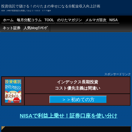
投資信託で儲ける！のりたまの幸せになる分配金収入向上計画
6/19 J-REIT投資信託を発掘してみよう！その２ ＥＴＦ編＠
ホーム
毎月分配コラム
TOOL
のりたマガジン
メルマガ目次
NISA
ネット証券
人気blogﾗﾝｷﾝｸﾞ
スポンサードリンク
インデックス長期投資
コスト優先主義は間違い
＞＞初めての方
NISAで利益上乗せ！証券口座を使い分け