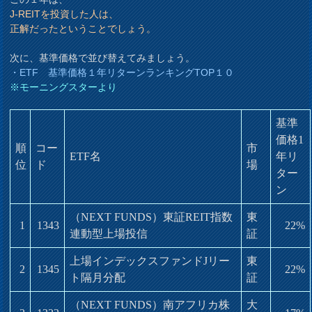
J-REITを投資した人は、
正解だったということでしょう。
次に、基準価格で並び替えてみましょう。
・ETF 基準価格１年リターンランキングTOP１０
※モーニングスターより
基準
価格1
順
コー
市
ETF名
年リ
位
ド
場
ター
ン
（NEXT FUNDS）東証REIT指数
東
1
1343
22%
連動型上場投信
証
上場インデックスファンドJリー
東
2
1345
22%
ト隔月分配
証
（NEXT FUNDS）南アフリカ株
大