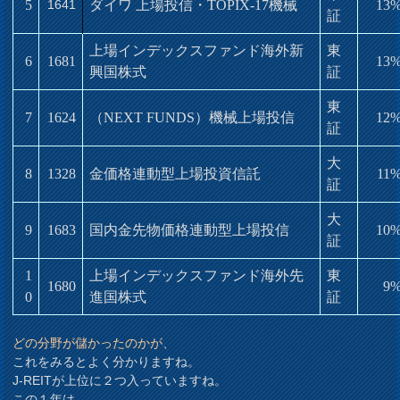
5
1641
ダイワ 上場投信・TOPIX-17機械
13
証
上場インデックスファンド海外新
東
6
1681
13
興国株式
証
東
7
1624
（NEXT FUNDS）機械上場投信
12
証
大
8
1328
金価格連動型上場投資信託
11
証
大
9
1683
国内金先物価格連動型上場投信
10
証
1
上場インデックスファンド海外先
東
1680
9
0
進国株式
証
どの分野が儲かったのかが、
これをみるとよく分かりますね。
J-REITが上位に２つ入っていますね。
この１年は、