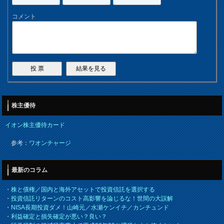
コメント
株主優待
イオン株主優待カード
参考：
ワオンチャージ
最新のコラム
・
株と債権／国内と海外アセットで投資信託を選択する
・
投資信託リターンのコスト高影響を論じるな！世間の大誤解
・
NISA長期投資ダメ！山崎元／水瀬ケンイチ／カンチュンド
・
利益確定と損失確定が悪い？良い？