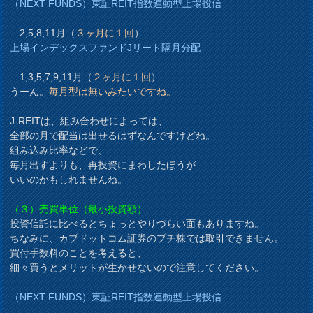
（NEXT FUNDS）東証REIT指数連動型上場投信
2,5,8,11月（
３ヶ月に１回
）
上場インデックスファンドJリート隔月分配
1,3,5,7,9,11月（
２ヶ月に１回
）
うーん。
毎月型は無いみたいですね。
J-REITは、組み合わせによっては、
全部の月で配当は出せるはずなんですけどね。
組み込み比率などで、
毎月出すよりも、再投資にまわしたほうが
いいのかもしれませんね。
（３）売買単位（最小投資額）
投資信託に比べるとちょっとやりづらい面もありますね。
ちなみに、カブドットコム証券のプチ株では取引できません。
買付手数料のことを考えると、
細々買うとメリットが生かせないので注意してください。
（NEXT FUNDS）東証REIT指数連動型上場投信