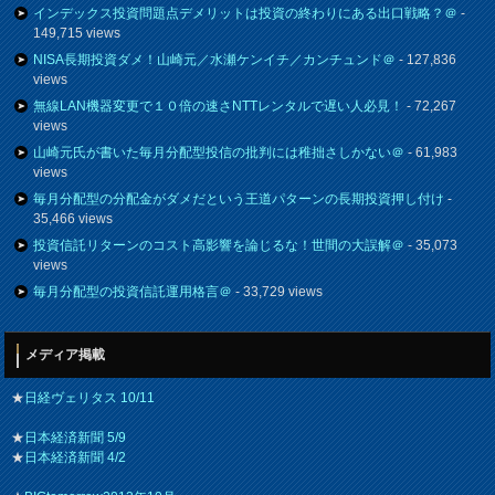
インデックス投資問題点デメリットは投資の終わりにある出口戦略？＠
-
149,715 views
NISA長期投資ダメ！山崎元／水瀬ケンイチ／カンチュンド＠
- 127,836
views
無線LAN機器変更で１０倍の速さNTTレンタルで遅い人必見！
- 72,267
views
山崎元氏が書いた毎月分配型投信の批判には稚拙さしかない＠
- 61,983
views
毎月分配型の分配金がダメだという王道パターンの長期投資押し付け
-
35,466 views
投資信託リターンのコスト高影響を論じるな！世間の大誤解＠
- 35,073
views
毎月分配型の投資信託運用格言＠
- 33,729 views
メディア掲載
★
日経ヴェリタス 10/11
★
日本経済新聞 5/9
★
日本経済新聞 4/2