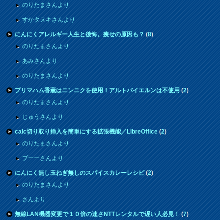
のりたまさんより
すかタヌキさんより
にんにくアレルギー人生と後悔。痩せの原因も？
(
8
)
のりたまさんより
あみさんより
のりたまさんより
プリマハム香薫はニンニクを使用！アルトバイエルンは不使用
(
2
)
のりたまさんより
じゅうさんより
calc切り取り挿入を簡単にする拡張機能／LibreOffice
(
2
)
のりたまさんより
プーーさんより
にんにく無し玉ねぎ無しのスパイスカレーレシピ
(
2
)
のりたまさんより
さんより
無線LAN機器変更で１０倍の速さNTTレンタルで遅い人必見！
(
7
)