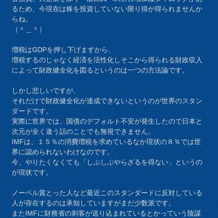
るため、今現在は株を投資していない限り得が得られませんか
らね。
（＾＿＾）
増税はGDPを押し下げますから、
増税するのじゃなく経済を活性化しそこから得られる財政収入
によって財政健全化を図るというのは一つの方法論です。
しかし悲しいですが、
それだけで財政健全化が達成できないというのが世界のスタン
ダードです。
実際に世界では、国債のデフォルト不安が発生したので日本と
次元が全く違う話のことでも無視できません。
IMFは、１５％の消費増税を求めているなか現状の８％では世
界に認められないわけなのです。
今、やりたくなくても「しぶしぶやらざるを得ない」というの
が現状です。
ノーベル賞とった人など最近このスタンダードに反対している
人が存在するのは承知していますがまだ少数派です。
またIMFに財務省の刺客が送り込まれているとかっていう陰謀