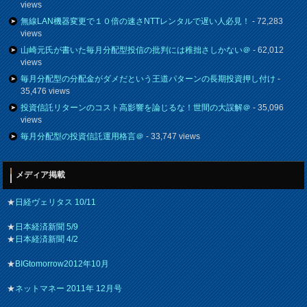
views
無線LAN機器変更で１０倍の速さNTTレンタルで遅い人必見！
- 72,283
views
山崎元氏が書いた毎月分配型投信の批判には稚拙さしかない＠
- 62,012
views
毎月分配型の分配金がダメだという王道パターンの長期投資押し付け
-
35,476 views
投資信託リターンのコスト高影響を論じるな！世間の大誤解＠
- 35,096
views
毎月分配型の投資信託運用格言＠
- 33,747 views
メディア掲載
★
日経ヴェリタス 10/11
★
日本経済新聞 5/9
★
日本経済新聞 4/2
★
BIGtomorrow2012年10月
★
ネットマネー 2011年 12月号