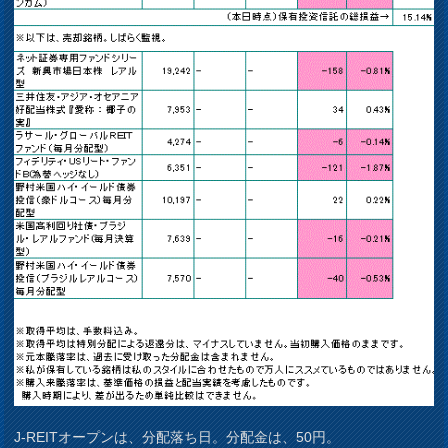
J-REITオープンは、分配落ち日。分配金は、50円。