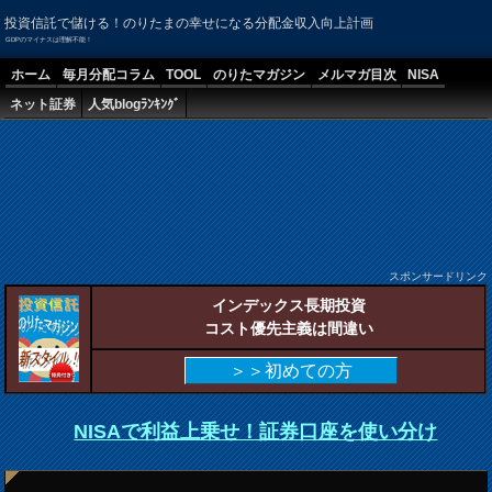
投資信託で儲ける！のりたまの幸せになる分配金収入向上計画
GDPのマイナスは理解不能！
ホーム
毎月分配コラム
TOOL
のりたマガジン
メルマガ目次
NISA
ネット証券
人気blogﾗﾝｷﾝｸﾞ
スポンサードリンク
インデックス長期投資
コスト優先主義は間違い
＞＞初めての方
NISAで利益上乗せ！証券口座を使い分け