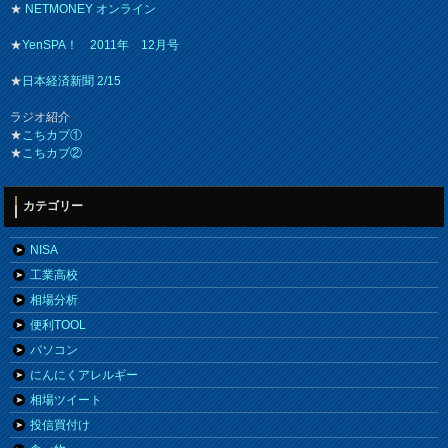
★
NETMONEY オンライン
★
YenSPA！ 2011年 12月号
★
日本経済新聞 2/15
ラジオ紹介
★
こちカブ①
★
こちカブ②
カテゴリー
NISA
工業高校
相場分析
便利TOOL
パソコン
にんにくアレルギー
相場ツイート
投信買付け