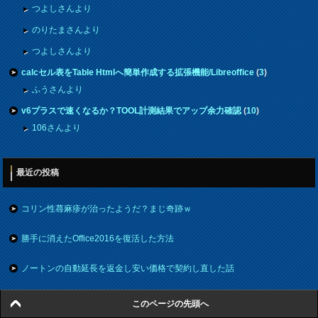
つよしさんより
のりたまさんより
つよしさんより
calcセル表をTable Htmlへ簡単作成する拡張機能/Libreoffice
(
3
)
ふうさんより
v6プラスで速くなるか？TOOL計測結果でアップ余力確認
(
10
)
106さんより
最近の投稿
コリン性蕁麻疹が治ったようだ？まじ奇跡ｗ
勝手に消えたOffice2016を復活した方法
ノートンの自動延長を返金し安い価格で契約し直した話
老眼？セリアのクリップ式拡大鏡が便利です
このページの先頭へ